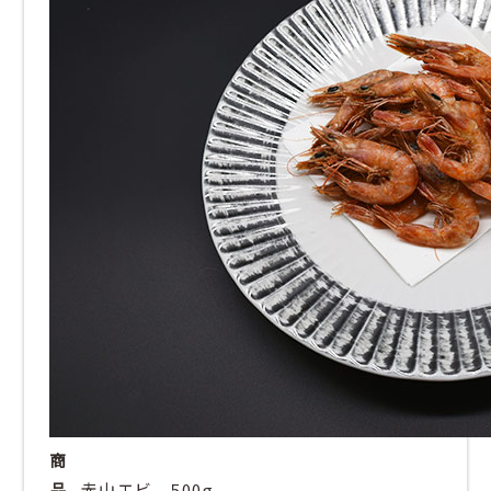
商
品
赤山エビ 500g