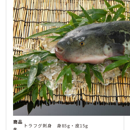
商品
トラフグ刺身 身85g・皮15g
名